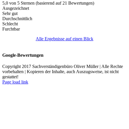
5,0 von 5 Sternen (basierend auf 21 Bewertungen)
Ausgezeichnet
Sehr gut
Durchschnittlich
Schlecht
Furchtbar
Alle Ergebnisse auf einen Blick
Google-Bewertungen
Copyright 2017 Sachverständigenbüro Oliver Müller | Alle Rechte
vorbehalten | Kopieren der Inhalte, auch Auszugsweise, ist nicht
gestattet!
Facebook
X
Instagram
LinkedIn
Xing
E-
Page load link
Mail
Anmelden
Das Passwort muss mindestens 8
Zeichen aus Zahlen und Buchstaben enthalten, mindestens 1
Großbuchstaben enthalten