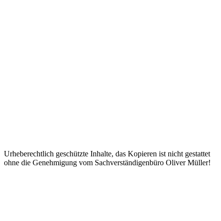
Ich habe die Datenschutzerklärung gelesen und akzeptiere diese.
Datenschutzerklärung
Angemeldet bleiben
Anmelden
Registrieren
Passwort wiederherstellen
Zurücksetzungslink senden
Link zum Zurücksetzen des Passworts gesendet
to your email
Schließen
Bestätigungslink gesendet
Please follow the instructions sent to your
email address
Schließen
Kein Konto?
Registrieren
Anmelden
Passwort verloren
Urheberechtlich geschützte Inhalte, das Kopieren ist nicht gestattet
ohne die Genehmigung vom Sachverständigenbüro Oliver Müller!
Nach
oben