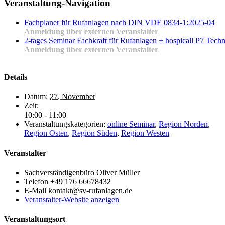
Facebook
X
LinkedIn
Pinterest
E-
Veranstaltung-Navigation
Mail
Fachplaner für Rufanlagen nach DIN VDE 0834-1:2025-04
Anmeldung über externen Veranstalter
2-tages Seminar Fachkraft für Rufanlagen + hospicall P7 Techn
Anmeldung über externen Veranstalter
Details
Datum:
27. November
Zeit:
10:00 - 11:00
Veranstaltungskategorien:
online Seminar
,
Region Norden
,
Region Osten
,
Region Süden
,
Region Westen
Veranstalter
Sachverständigenbüro Oliver Müller
Telefon
+49 176 66678432
E-Mail
kontakt@sv-rufanlagen.de
Veranstalter-Website anzeigen
Veranstaltungsort