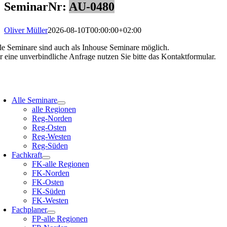
SeminarNr:
AU-0480
Oliver Müller
2026-08-10T00:00:00+02:00
le Seminare sind auch als Inhouse Seminare möglich.
r eine unverbindliche Anfrage nutzen Sie bitte das Kontaktformular.
oggle
avigation
Alle Seminare
alle Regionen
Reg-Norden
Reg-Osten
Reg-Westen
Reg-Süden
Fachkraft
FK-alle Regionen
FK-Norden
FK-Osten
FK-Süden
FK-Westen
Fachplaner
FP-alle Regionen