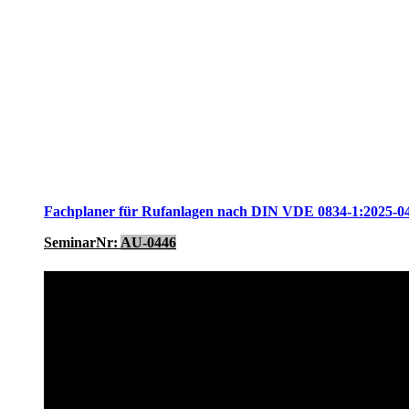
Fachplaner für Rufanlagen nach DIN VDE 0834-1:2025-0
SeminarNr:
AU-0446