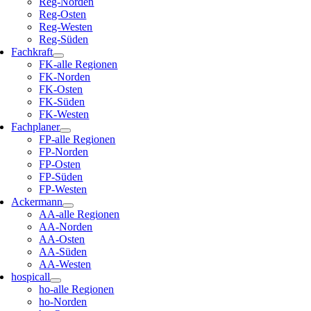
Reg-Norden
Reg-Osten
Reg-Westen
Reg-Süden
Fachkraft
FK-alle Regionen
FK-Norden
FK-Osten
FK-Süden
FK-Westen
Fachplaner
FP-alle Regionen
FP-Norden
FP-Osten
FP-Süden
FP-Westen
Ackermann
AA-alle Regionen
AA-Norden
AA-Osten
AA-Süden
AA-Westen
hospicall
ho-alle Regionen
ho-Norden