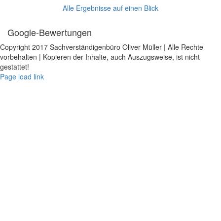
Alle Ergebnisse auf einen Blick
Google-Bewertungen
Copyright 2017 Sachverständigenbüro Oliver Müller | Alle Rechte
vorbehalten | Kopieren der Inhalte, auch Auszugsweise, ist nicht
gestattet!
Facebook
X
Instagram
LinkedIn
Xing
E-
Page load link
Mail
Anmelden
Das Passwort muss mindestens 8 Zeichen
aus Zahlen und Buchstaben enthalten, mindestens 1 Großbuchstaben
enthalten
Ich habe die Datenschutzerklärung gelesen und akzeptiere diese.
Datenschutzerklärung