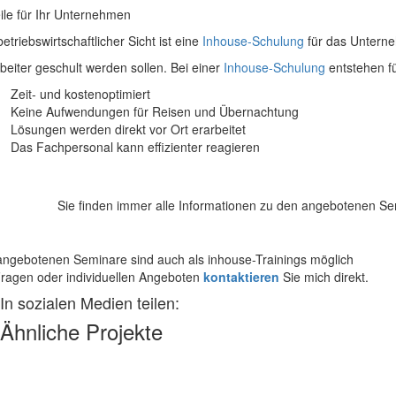
eile für Ihr Unternehmen
etriebswirtschaftlicher Sicht ist eine
Inhouse-Schulung
für das Untern
rbeiter geschult werden sollen. Bei einer
Inhouse-Schulung
entstehen fu
Zeit- und kostenoptimiert
Keine Aufwendungen für Reisen und Übernachtung
Lösungen werden direkt vor Ort erarbeitet
Das Fachpersonal kann effizienter reagieren
Sie finden immer alle Informationen zu den angebotenen Se
 angebotenen Seminare sind auch als inhouse-Trainings möglich
Fragen oder individuellen Angeboten
kontaktieren
Sie mich direkt.
In sozialen Medien teilen:
Ähnliche Projekte
Facebook
X
LinkedIn
Pinterest
E-
Mail